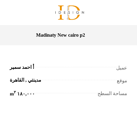
Madinaty New cairo p2
أ احمد سمير
عميل
مدينتي , القاهرة
موقع
٢
مساحة السطح
١٨٠,٠٠٠ m