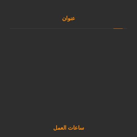
عنوان
التجمع الخامس - شارع التسعين الجنوبي - ٣٦٥
01030934450
support@idesign-eg.com
ساعات العمل