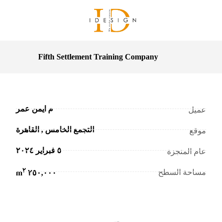
Fifth Settlement Training Company
م ايمن عمر
عميل
التجمع الخامس , القاهرة
موقع
٥ فبراير ٢٠٢٤
عام المنجزة
٢
مساحة السطح
٢٥٠,٠٠٠ m